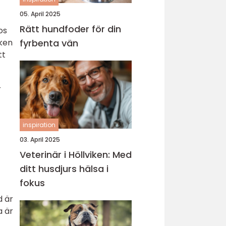
05. April 2025
Rätt hundfoder för din
os
sken
fyrbenta vän
tt
r
inspiration
03. April 2025
Veterinär i Höllviken: Med
ditt husdjurs hälsa i
fokus
d är
a är