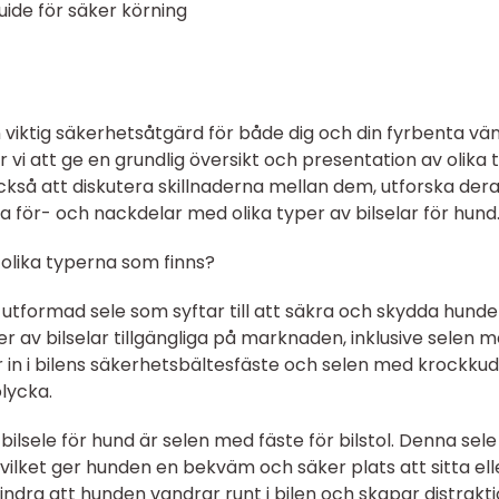
uide för säker körning
n viktig säkerhetsåtgärd för både dig och din fyrbenta vän.
 att ge en grundlig översikt och presentation av olika 
ckså att diskutera skillnaderna mellan dem, utforska der
ra för- och nackdelar med olika typer av bilselar för hund
 olika typerna som finns?
lt utformad sele som syftar till att säkra och skydda hund
per av bilselar tillgängliga på marknaden, inklusive selen 
ar in i bilens säkerhetsbältesfäste och selen med krockku
olycka.
ilsele för hund är selen med fäste för bilstol. Denna sele
, vilket ger hunden en bekväm och säker plats att sitta ell
örhindra att hunden vandrar runt i bilen och skapar distrakt