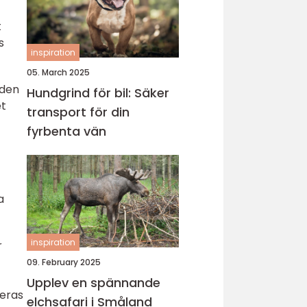
t
s
inspiration
05. March 2025
nden
Hundgrind för bil: Säker
et
transport för din
fyrbenta vän
a
inspiration
r
09. February 2025
Upplev en spännande
ceras
elchsafari i Småland