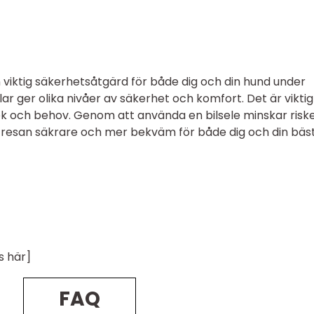
n viktig säkerhetsåtgärd för både dig och din hund under
elar ger olika nivåer av säkerhet och komfort. Det är viktig
rlek och behov. Genom att använda en bilsele minskar risk
r resan säkrare och mer bekväm för både dig och din bäs
s här]
FAQ