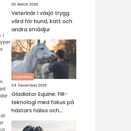
03. March 2026
Veterinär i växjö trygg
vård för hund, katt och
andra smådjur
 I
typer
as
.
inspiration
en
04. December 2025
med
Gladiator Equine: FIR-
ddar
teknologi med fokus på
hästars hälsa och
 är
välbefinnande
er
ion