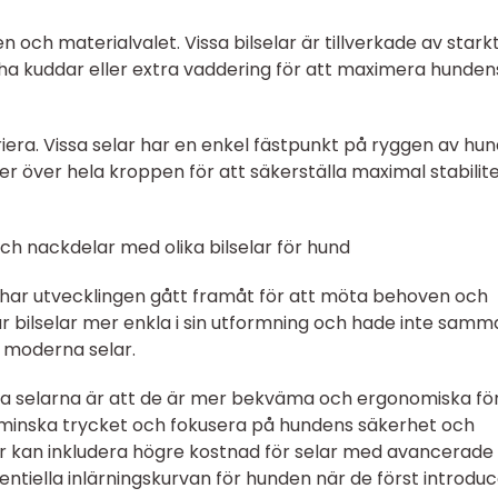
n och materialvalet. Vissa bilselar är tillverkade av stark
a kuddar eller extra vaddering för att maximera hunden
iera. Vissa selar har en enkel fästpunkt på ryggen av hu
r över hela kroppen för att säkerställa maximal stabilit
ch nackdelar med olika bilselar för hund
ar har utvecklingen gått framåt för att möta behoven och
ar bilselar mer enkla i sin utformning och hade inte samm
 moderna selar.
a selarna är att de är mer bekväma och ergonomiska fö
 minska trycket och fokusera på hundens säkerhet och
ar kan inkludera högre kostnad för selar med avancerade
ntiella inlärningskurvan för hunden när de först introdu