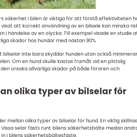
säkerhet i bilen är viktiga för att förstå effektiviteten h
ar visat att korrekt användning av en bilsele kan minska ri
en i händelse av en olycka. Till exempel visade en studie a
arliga skador hos hundar med nästan 90%.
tt bilselar inte bara skyddar hunden utan också minimera
bilen. Om en hund skulle kastas framåt vid en plötslig
n den orsaka allvarliga skador på både föraren och
n olika typer av bilselar för
r mellan olika typer av bilselar för hund. En viktig skillna
. Vissa selar fästs runt bilens säkerhetsbälte medan andr
in i bilens säkerhetsbältesfäste.