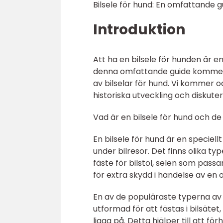
Bilsele för hund: En omfattande g
Introduktion
Att ha en bilsele för hunden är e
denna omfattande guide kommer vi
av bilselar för hund. Vi kommer o
historiska utveckling och diskute
Vad är en bilsele för hund och de
En bilsele för hund är en speciel
under bilresor. Det finns olika ty
fäste för bilstol, selen som pass
för extra skydd i händelse av en 
En av de populäraste typerna av b
utformad för att fästas i bilsätet
ligga på. Detta hjälper till att f