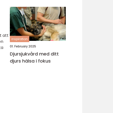
t att
inspiration
en
01. February 2025
ta
Djursjukvård med ditt
djurs hälsa i fokus