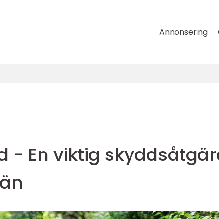
Annonsering
nd - En viktig skyddsåtgä
vän